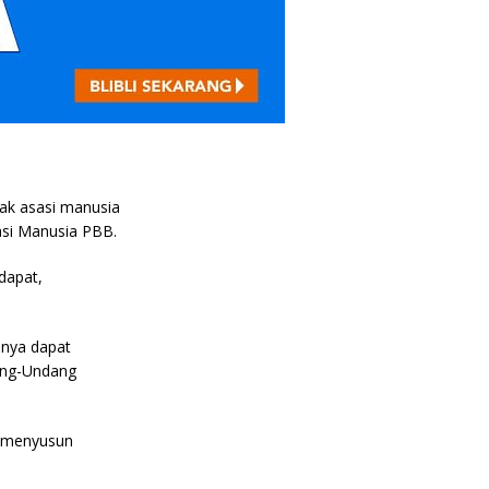
ak asasi manusia
asi Manusia PBB.
dapat,
nnya dapat
dang-Undang
t menyusun