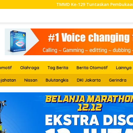
TMMD Ke-129 Tuntaskan Pembukaan Laha
omotif
Olahraga
Tag Berita
Berita Otomotif
Lainnya
ejahatan
Nissan
Bulutangkis
DKI Jakarta
Gerindra