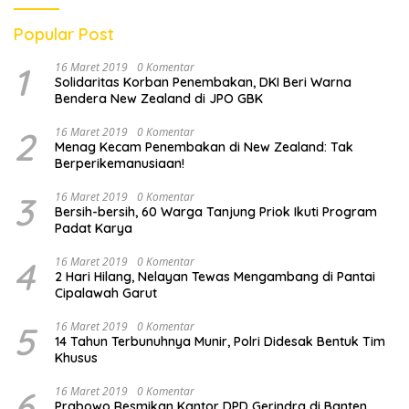
Popular Post
1
16 Maret 2019
0 Komentar
Solidaritas Korban Penembakan, DKI Beri Warna
Bendera New Zealand di JPO GBK
2
16 Maret 2019
0 Komentar
Menag Kecam Penembakan di New Zealand: Tak
Berperikemanusiaan!
3
16 Maret 2019
0 Komentar
Bersih-bersih, 60 Warga Tanjung Priok Ikuti Program
Padat Karya
4
16 Maret 2019
0 Komentar
2 Hari Hilang, Nelayan Tewas Mengambang di Pantai
Cipalawah Garut
5
16 Maret 2019
0 Komentar
14 Tahun Terbunuhnya Munir, Polri Didesak Bentuk Tim
Khusus
6
16 Maret 2019
0 Komentar
Prabowo Resmikan Kantor DPD Gerindra di Banten