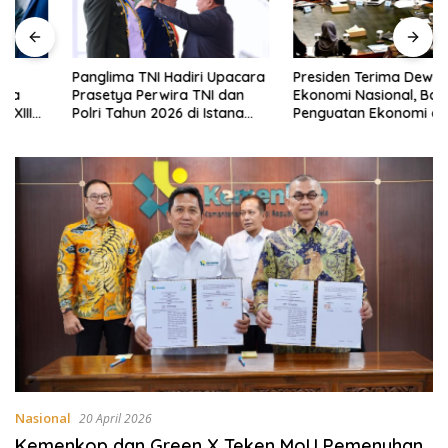
Panglima TNI Hadiri Upacara
Presiden Terima Dewan
Prasetya Perwira TNI dan
Ekonomi Nasional, Bahas
Polri Tahun 2026 di Istana
Penguatan Ekonomi dan
Negara
Penyempurnaan GovTech
Nasional
20 April 2026
Kemenkop dan Green X Teken MoU Pemenuhan