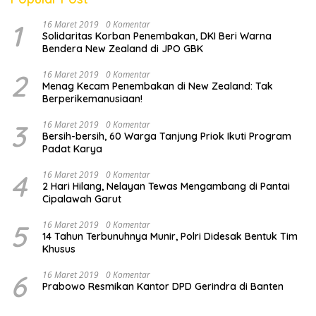
1
16 Maret 2019
0 Komentar
Solidaritas Korban Penembakan, DKI Beri Warna
Bendera New Zealand di JPO GBK
2
16 Maret 2019
0 Komentar
Menag Kecam Penembakan di New Zealand: Tak
Berperikemanusiaan!
3
16 Maret 2019
0 Komentar
Bersih-bersih, 60 Warga Tanjung Priok Ikuti Program
Padat Karya
4
16 Maret 2019
0 Komentar
2 Hari Hilang, Nelayan Tewas Mengambang di Pantai
Cipalawah Garut
5
16 Maret 2019
0 Komentar
14 Tahun Terbunuhnya Munir, Polri Didesak Bentuk Tim
Khusus
6
16 Maret 2019
0 Komentar
Prabowo Resmikan Kantor DPD Gerindra di Banten