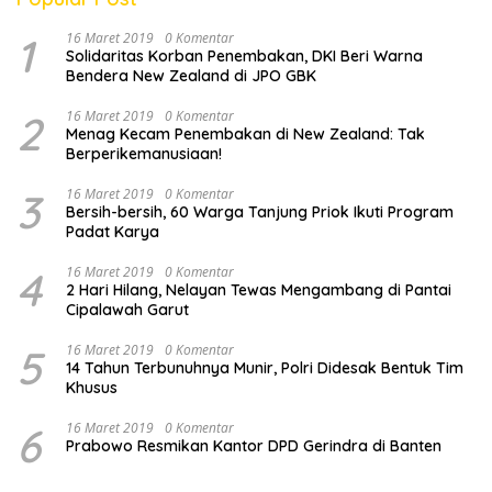
1
16 Maret 2019
0 Komentar
Solidaritas Korban Penembakan, DKI Beri Warna
Bendera New Zealand di JPO GBK
2
16 Maret 2019
0 Komentar
Menag Kecam Penembakan di New Zealand: Tak
Berperikemanusiaan!
3
16 Maret 2019
0 Komentar
Bersih-bersih, 60 Warga Tanjung Priok Ikuti Program
Padat Karya
4
16 Maret 2019
0 Komentar
2 Hari Hilang, Nelayan Tewas Mengambang di Pantai
Cipalawah Garut
5
16 Maret 2019
0 Komentar
14 Tahun Terbunuhnya Munir, Polri Didesak Bentuk Tim
Khusus
6
16 Maret 2019
0 Komentar
Prabowo Resmikan Kantor DPD Gerindra di Banten