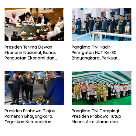
Presiden Terima Dewan
Panglima TNI Hadiri
Ekonomi Nasional, Bahas
Peringatan HUT Ke-80
Penguatan Ekonomi dan
Bhayangkara, Perkuat
Penyempurnaan GovTech
Sinergi TNI-Polri
Presiden Prabowo Tinjau
Panglima TNI Dampingi
Pameran Bhayangkara,
Presiden Prabowo Tutup
Tegaskan Kemandirian
Munas Alim Ulama dan
Industri Keamanan
Konbes NU 2026 di
Bangkalan