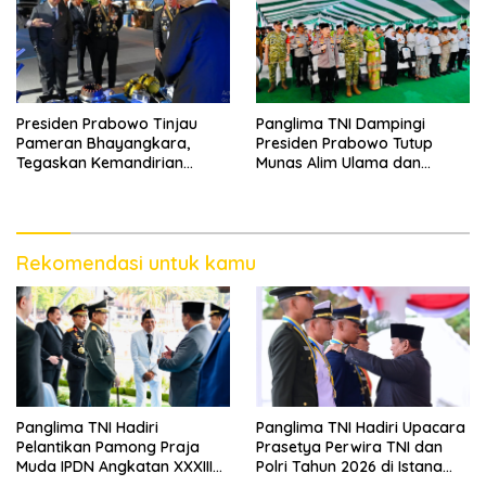
Presiden Prabowo Tinjau
Panglima TNI Dampingi
Pameran Bhayangkara,
Presiden Prabowo Tutup
Tegaskan Kemandirian
Munas Alim Ulama dan
Industri Keamanan
Konbes NU 2026 di
Bangkalan
Rekomendasi untuk kamu
Panglima TNI Hadiri
Panglima TNI Hadiri Upacara
Pelantikan Pamong Praja
Prasetya Perwira TNI dan
Muda IPDN Angkatan XXXIII
Polri Tahun 2026 di Istana
Tahun 2026
Negara