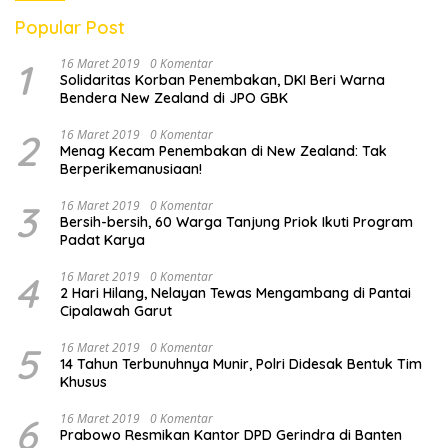
Popular Post
1
16 Maret 2019
0 Komentar
Solidaritas Korban Penembakan, DKI Beri Warna
Bendera New Zealand di JPO GBK
2
16 Maret 2019
0 Komentar
Menag Kecam Penembakan di New Zealand: Tak
Berperikemanusiaan!
3
16 Maret 2019
0 Komentar
Bersih-bersih, 60 Warga Tanjung Priok Ikuti Program
Padat Karya
4
16 Maret 2019
0 Komentar
2 Hari Hilang, Nelayan Tewas Mengambang di Pantai
Cipalawah Garut
5
16 Maret 2019
0 Komentar
14 Tahun Terbunuhnya Munir, Polri Didesak Bentuk Tim
Khusus
6
16 Maret 2019
0 Komentar
Prabowo Resmikan Kantor DPD Gerindra di Banten