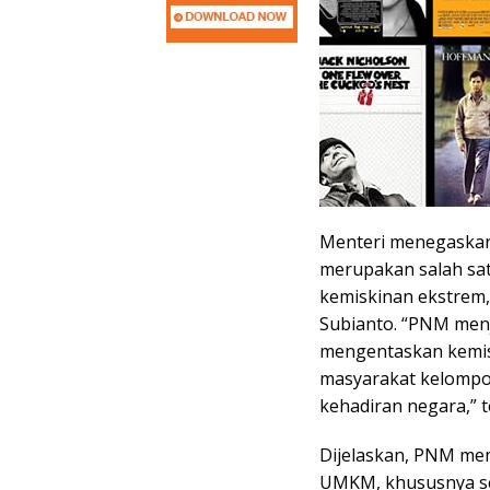
Menteri menegaskan
merupakan salah sa
kemiskinan ekstrem,
Subianto. “PNM men
mengentaskan kemisk
masyarakat kelompo
kehadiran negara,” 
Dijelaskan, PNM me
UMKM, khususnya se