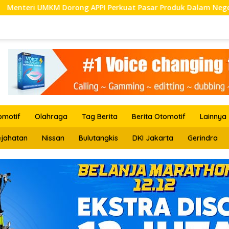
ong APPI Perkuat Pasar Produk Dalam Negeri
IPW Desa
omotif
Olahraga
Tag Berita
Berita Otomotif
Lainnya
ejahatan
Nissan
Bulutangkis
DKI Jakarta
Gerindra