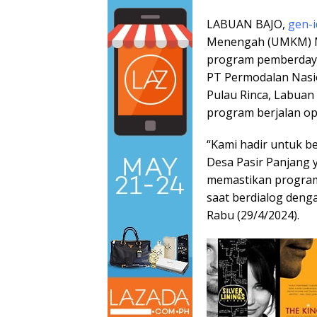
LABUAN BAJO,
gen-
Menengah (UMKM) M
program pemberdaya
PT Permodalan Nasio
Pulau Rinca, Labua
program berjalan op
“Kami hadir untuk 
Desa Pasir Panjang 
memastikan program 
saat berdialog den
Rabu (29/4/2024).