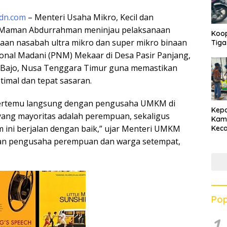
idn.com
– Menteri Usaha Mikro, Kecil dan
aman Abdurrahman meninjau pelaksanaan
Koop
an nasabah ultra mikro dan super mikro binaan
Tig
nal Madani (PNM) Mekaar di Desa Pasir Panjang,
n Bajo, Nusa Tenggara Timur guna memastikan
timal dan tepat sasaran.
bertemu langsung dengan pengusaha UMKM di
Kepa
yang mayoritas adalah perempuan, sekaligus
Kam
ini berjalan dengan baik,” ujar Menteri UMKM
Kec
Pem
gan pengusaha perempuan dan warga setempat,
Sipi
Pop
1