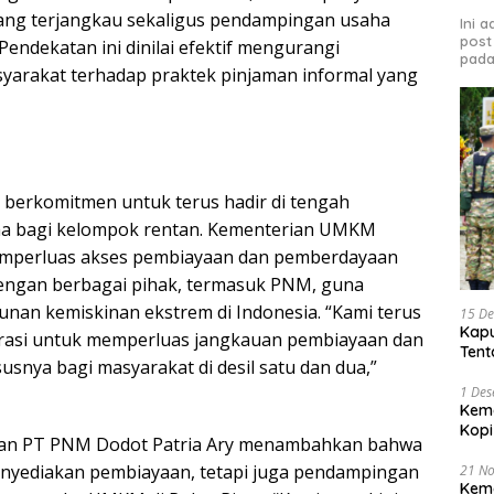
ang terjangkau sekaligus pendampingan usaha
Ini 
post
Pendekatan ini dinilai efektif mengurangi
pada
yarakat terhadap praktek pinjaman informal yang
 berkomitmen untuk terus hadir di tengah
ma bagi kelompok rentan. Kementerian UMKM
emperluas akses pembiayaan dan pemberdayaan
dengan berbagai pihak, termasuk PNM, guna
an kemiskinan ekstrem di Indonesia. “Kami terus
15 D
Kap
asi untuk memperluas jangkauan pembiayaan dan
Tent
snya bagi masyarakat di desil satu dan dua,”
Raw
1 De
Kem
Kop
aan PT PNM Dodot Patria Ary menambahkan bahwa
nyediakan pembiayaan, tetapi juga pendampingan
21 N
Keme