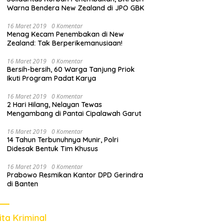
Warna Bendera New Zealand di JPO GBK
16 Maret 2019
0 Komentar
Menag Kecam Penembakan di New
Zealand: Tak Berperikemanusiaan!
16 Maret 2019
0 Komentar
Bersih-bersih, 60 Warga Tanjung Priok
Ikuti Program Padat Karya
16 Maret 2019
0 Komentar
2 Hari Hilang, Nelayan Tewas
Mengambang di Pantai Cipalawah Garut
16 Maret 2019
0 Komentar
14 Tahun Terbunuhnya Munir, Polri
Didesak Bentuk Tim Khusus
16 Maret 2019
0 Komentar
Prabowo Resmikan Kantor DPD Gerindra
di Banten
ita Kriminal