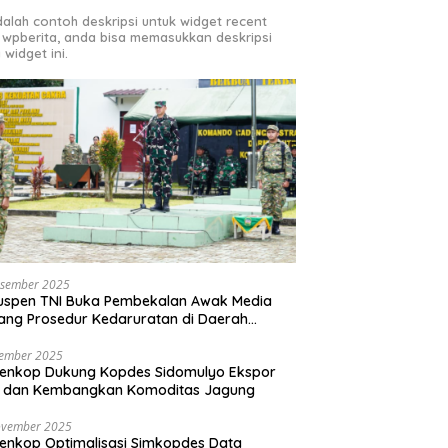
adalah contoh deskripsi untuk widget recent
 wpberita, anda bisa memasukkan deskripsi
 widget ini.
esember 2025
uspen TNI Buka Pembekalan Awak Media
ang Prosedur Kedaruratan di Daerah
an
sember 2025
enkop Dukung Kopdes Sidomulyo Ekspor
i dan Kembangkan Komoditas Jagung
ovember 2025
nkop Optimalisasi Simkopdes Data