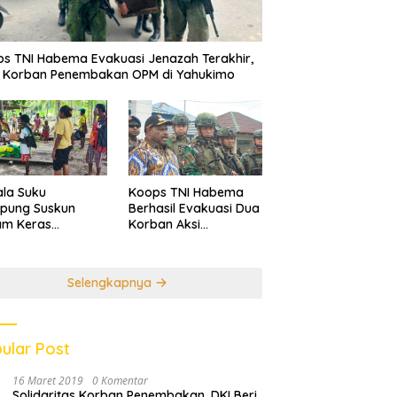
s TNI Habema Evakuasi Jenazah Terakhir,
a Korban Penembakan OPM di Yahukimo
la Suku
Koops TNI Habema
pung Suskun
Berhasil Evakuasi Dua
am Keras
Korban Aksi
bunuhan 3 Warga
Kekerasan di
l di Yahukimo
Yahukimo
Selengkapnya
ular Post
16 Maret 2019
0 Komentar
Solidaritas Korban Penembakan, DKI Beri