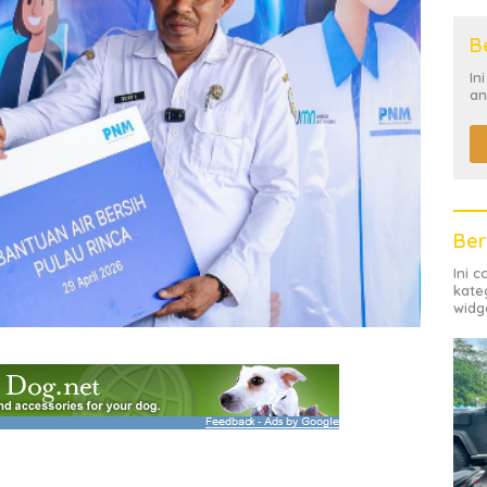
B
In
an
Ber
Ini 
kate
widg