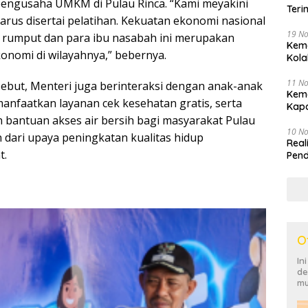
engusaha UMKM di Pulau Rinca. “Kami meyakini
Teri
arus disertai pelatihan. Kekuatan ekonomi nasional
19 N
 rumput dan para ibu nasabah ini merupakan
Keme
nomi di wilayahnya,” bebernya.
Kola
11 N
ebut, Menteri juga berinteraksi dengan anak-anak
Kem
nfaatkan layanan cek kesehatan gratis, serta
Kapa
 bantuan akses air bersih bagi masyarakat Pulau
10 N
 dari upaya peningkatan kualitas hidup
Real
t.
Pend
O
In
de
mu