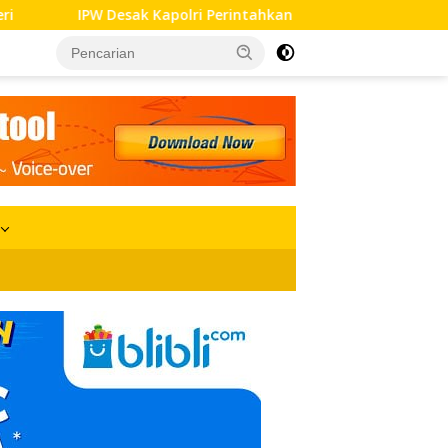
k Kapolri Perintahkan Kadiv Propam Polri Sidik Penyidik Subdit I